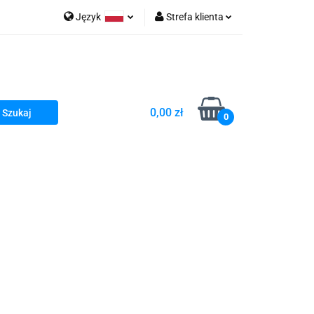
Język
Strefa klienta
go Sea of Spa
Polski
Zaloguj się
e Martwe Dr.Sea
Zarejestruj się
Dodaj zgłoszenie
0,00 zł
Zgody cookies
0
a
Literatura żydowska
wski Kazimierz"
 By Dziubeka
Kosmetyki H&b
Kawa Kuzmir Cafe
Pachnidła Nałęczowskie Kwiaty