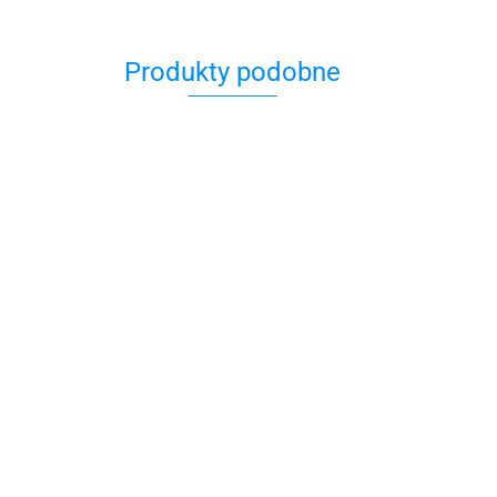
Produkty podobne
Charms świecznik 
ra
79.00