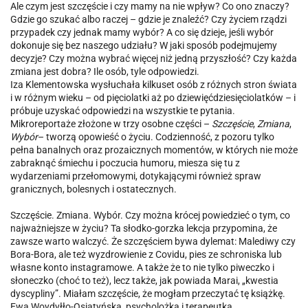
Ale czym jest szczęście i czy mamy na nie wpływ? Co ono znaczy?
Gdzie go szukać albo raczej – gdzie je znaleźć? Czy życiem rządzi
przypadek czy jednak mamy wybór? A co się dzieje, jeśli wybór
dokonuje się bez naszego udziału? W jaki sposób podejmujemy
decyzje? Czy można wybrać więcej niż jedną przyszłość? Czy każda
zmiana jest dobra? Ile osób, tyle odpowiedzi.
Iza Klementowska wysłuchała kilkuset osób z różnych stron świata
i w różnym wieku – od pięciolatki aż po dziewięćdziesięciolatków – i
próbuje uzyskać odpowiedzi na wszystkie te pytania.
Mikroreportaże złożone w trzy osobne części –
Szczęście
,
Zmiana
,
Wybór
– tworzą opowieść o życiu. Codzienność, z pozoru tylko
pełna banalnych oraz prozaicznych momentów, w których nie może
zabraknąć śmiechu i poczucia humoru, miesza się tu z
wydarzeniami przełomowymi, dotykającymi również spraw
granicznych, bolesnych i ostatecznych.
Szczęście. Zmiana. Wybór. Czy można krócej powiedzieć o tym, co
najważniejsze w życiu? Ta słodko-gorzka lekcja przypomina, że
zawsze warto walczyć. Że szczęściem bywa dylemat: Malediwy czy
Bora-Bora, ale też wyzdrowienie z Covidu, pies ze schroniska lub
własne konto instagramowe. A także że to nie tylko piweczko i
słoneczko (choć to też), lecz także, jak powiada Marai, „kwestia
dyscypliny”. Miałam szczęście, że mogłam przeczytać tę książkę.
Ewa Woydyłło-Osiatyńska, psycholożka i terapeutka