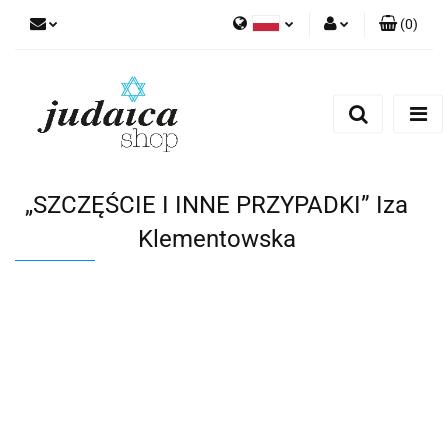
(
0
)
Polski
Zaloguj się
Zarejestruj się
Dodaj zgłoszenie
Zgody cookies
„SZCZĘŚCIE I INNE PRZYPADKI” Iza
Klementowska