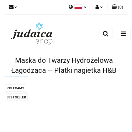
(
0
)
Polski
Zaloguj się
Zarejestruj się
Dodaj zgłoszenie
Zgody cookies
Maska do Twarzy Hydrożelowa
Łagodząca – Płatki nagietka H&B
POLECAMY
BESTSELLER