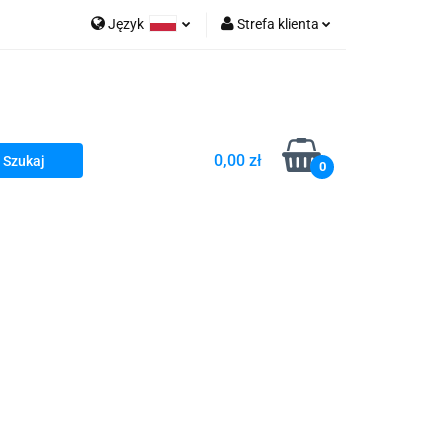
Język
Strefa klienta
go Sea of Spa
Polski
Zaloguj się
e Martwe Dr.Sea
Zarejestruj się
Dodaj zgłoszenie
0,00 zł
Zgody cookies
0
a
Literatura żydowska
wski Kazimierz"
 By Dziubeka
Kosmetyki H&b
Kawa Kuzmir Cafe
Pachnidła Nałęczowskie Kwiaty