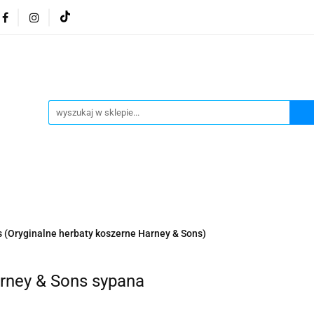
osmetyki z Morza Martwego
Kosmetyki z Morza Martwe
ratura żydowska
Biżuteria Judaica
Kosmetyki Morz
 Martwego
Biżuteria By Dziubeka
Kosmetyki H&b
Herbaty koszerne
Artykuły koszerne
go
Kosmetyki z Morza Martwego Sea of Spa
Judaik
j Michałowski
Kawa Kuzmir Cafe
Pocztówka "Żydo
twe Dr.Sea
Kosmetyki z Morza Martwego
Biżuteria
(Oryginalne herbaty koszerne Harney & Sons)
Artykuły koszerne
Akwarele Bartłomiej Michałowski
 z Izraela
Health&Beauty Dead Sea Minerals
rney & Sons sypana
Pamiątki z Izraela
Health&Beauty Dead Sea Minerals