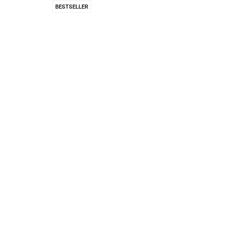
Pachnidła Nałęczo
BESTSELLER