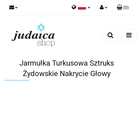
(
0
)
Polski
Zaloguj się
Zarejestruj się
Dodaj zgłoszenie
Zgody cookies
Jarmułka Turkusowa Sztruks
Żydowskie Nakrycie Głowy