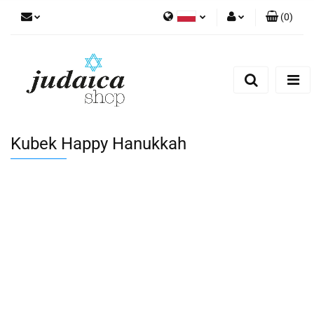
(
0
)
Polski
Zaloguj się
Zarejestruj się
Dodaj zgłoszenie
Zgody cookies
Kubek Happy Hanukkah