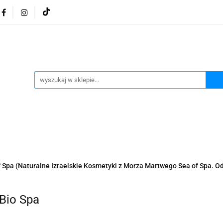
osmetyki z Morza Martwego
Kosmetyki z Morza Martwe
ratura żydowska
Biżuteria Judaica
Kosmetyki Morz
 Martwego
Biżuteria By Dziubeka
Kosmetyki H&b
Herbaty koszerne
Artykuły koszerne
go
Kosmetyki z Morza Martwego Sea of Spa
Judaik
j Michałowski
Kawa Kuzmir Cafe
Pocztówka "Żydo
twe Dr.Sea
Kosmetyki z Morza Martwego
Biżuteria
Spa (Naturalne Izraelskie Kosmetyki z Morza Martwego Sea of Spa. O
Artykuły koszerne
Akwarele Bartłomiej Michałowski
 z Izraela
Health&Beauty Dead Sea Minerals
Bio Spa
Pamiątki z Izraela
Health&Beauty Dead Sea Minerals