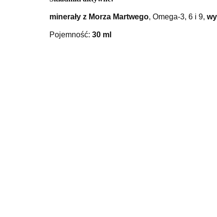
minerały z Morza Martwego
, Omega-3, 6 i 9,
wy
Pojemność:
30 ml
Balsam do
ust Bio Spa
12 ml Sea
29.00