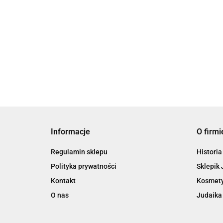
of Spa
Bio Spa Krem do
Bio ​​Spa Krem
Ciała z Marchewką i
Dzień
Rokitnikiem Morze
Przeciwstarze
39.90
129.00
Martwe 180 ml
Czystym Olej
Dyniowym
Informacje
O firmi
Regulamin sklepu
Historia
Polityka prywatności
Sklepik 
Kontakt
Kosmety
O nas
Judaika