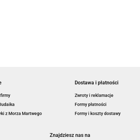
Noc z
na Noc z Morz
Krem pod Oczy z
Kolagenem i
 na
Martwego Bio
129.00
99.00
Olejkiem z Marchwi i
Różą Morze
Spa 50 ml
116.10
93.06
Rokitnika Morze
Martwe
niowy z
99.00
Martwe Bio Spa
em
e
Dostawa i płatności
 firmy
Zwroty i reklamacje
Judaika
Formy płatności
ki z Morza Martwego
Formy i koszty dostawy
Znajdziesz nas na