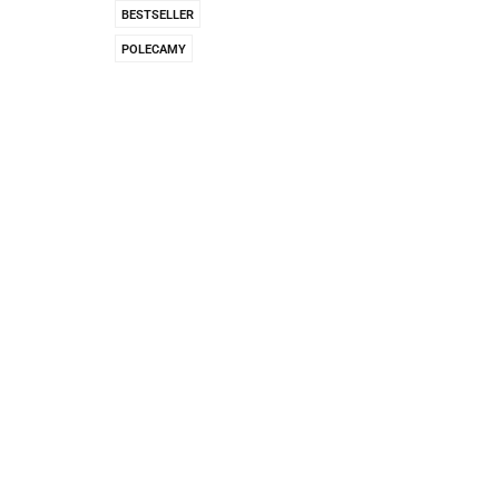
Pachnidła Nałęczo
BESTSELLER
POLECAMY