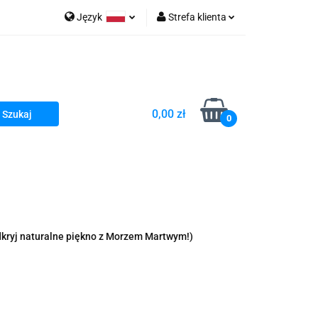
Język
Strefa klienta
go Sea of Spa
Polski
Zaloguj się
e Martwe Dr.Sea
Zarejestruj się
Dodaj zgłoszenie
0,00 zł
Zgody cookies
0
a
Literatura żydowska
wski Kazimierz"
 By Dziubeka
Kosmetyki H&b
dkryj naturalne piękno z Morzem Martwym!)
Kawa Kuzmir Cafe
Pachnidła Nałęczowskie Kwiaty