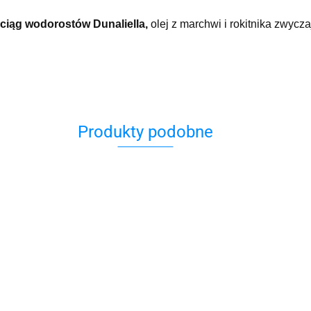
ciąg wodorostów Dunaliella,
olej z marchwi i rokitnika zwycz
Produkty podobne
Bio Spa Krem na
Odżywczy Kre