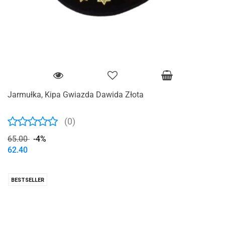
Jarmułka, Kipa Gwiazda Dawida Złota
(0)
65.00
-4%
62.40
BESTSELLER