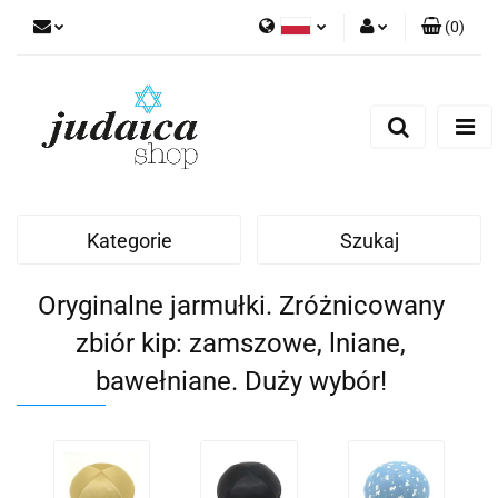
(
0
)
Polski
Zaloguj się
Zarejestruj się
Dodaj zgłoszenie
Zgody cookies
Kategorie
Szukaj
Oryginalne jarmułki. Zróżnicowany
zbiór kip: zamszowe, lniane,
bawełniane. Duży wybór!