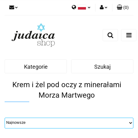
(
0
)
Polski
Zaloguj się
Zarejestruj się
Dodaj zgłoszenie
Zgody cookies
Kategorie
Szukaj
Krem i żel pod oczy z minerałami
Morza Martwego