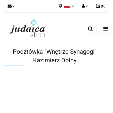
(
0
)
Polski
Zaloguj się
Zarejestruj się
Dodaj zgłoszenie
Zgody cookies
Pocztówka "Wnętrze Synagogi"
Kazimierz Dolny