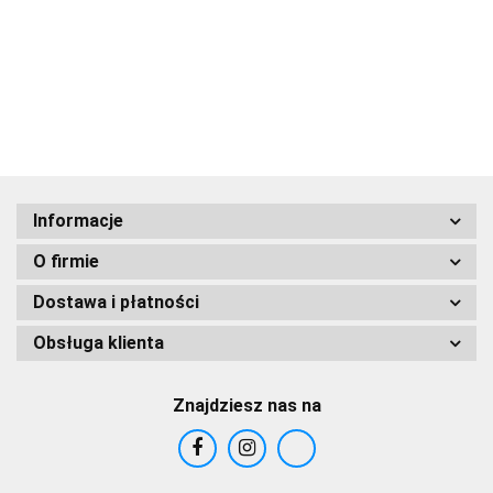
Dolny nad
Dolny nad
Dolny nad
Dolny,
Dolny,
Dolny
10.00
10.00
10.00
10.00
10.00
10.00
Wisłą"
Wisłą"
Wisłą"
panorama
widok
Targ 
Instytut
Instytut
od strony
ogólny
końm
Sztuki PAN
Sztuki PAN
Wisły"
miasta z
Instytut
góry
Sztuki PAN
Trzech
Krzyży"
Informacje
O firmie
Dostawa i płatności
Obsługa klienta
Znajdziesz nas na