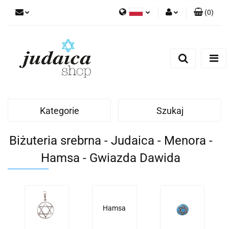
(
0
)
Polski
Zaloguj się
Zarejestruj się
Dodaj zgłoszenie
Zgody cookies
Kategorie
Szukaj
Biżuteria srebrna - Judaica - Menora -
Hamsa - Gwiazda Dawida
Hamsa