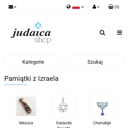
(
0
)
Polski
Zaloguj się
Zarejestruj się
Dodaj zgłoszenie
Zgody cookies
Kategorie
Szukaj
Pamiątki z Izraela
Mezuza
Gwiazda
Chanukija