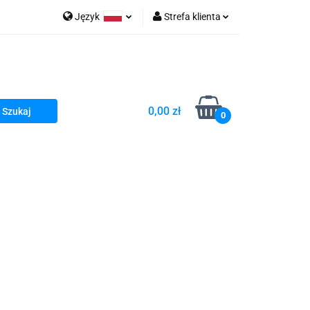
Język
Strefa klienta
go Sea of Spa
Polski
Zaloguj się
e Martwe Dr.Sea
Zarejestruj się
Dodaj zgłoszenie
0,00 zł
Zgody cookies
0
a
Literatura żydowska
wski Kazimierz"
 By Dziubeka
Kosmetyki H&b
Kawa Kuzmir Cafe
Pachnidła Nałęczowskie Kwiaty