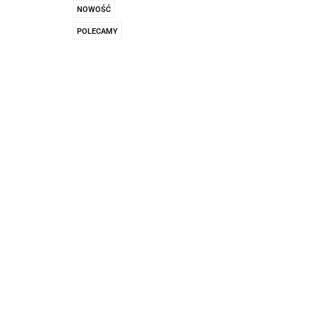
Pachnidła Nałęczo
NOWOŚĆ
POLECAMY