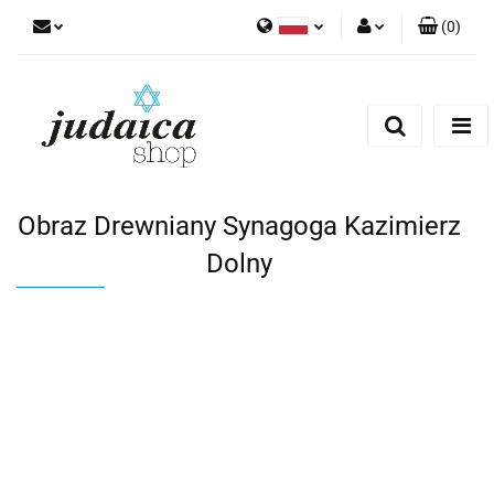
(
0
)
Polski
Zaloguj się
Zarejestruj się
Dodaj zgłoszenie
Zgody cookies
Obraz Drewniany Synagoga Kazimierz
Dolny